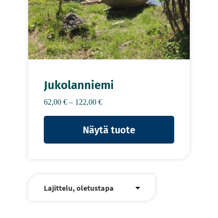
tuotteen
sivulla.
Jukolanniemi
Hintaluokka:
62,00
€
–
122,00
€
62,00 €
–
Näytä tuote
122,00 €