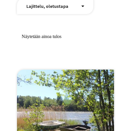
Laajenna
VAPAA-AIKA JA LIIKUNTAPALVELUT
alemman
tason
valikko
Näytetään ainoa tulos
Tällä
tuotteella
on
useampi
muunnelma.
Voit
tehdä
valinnat